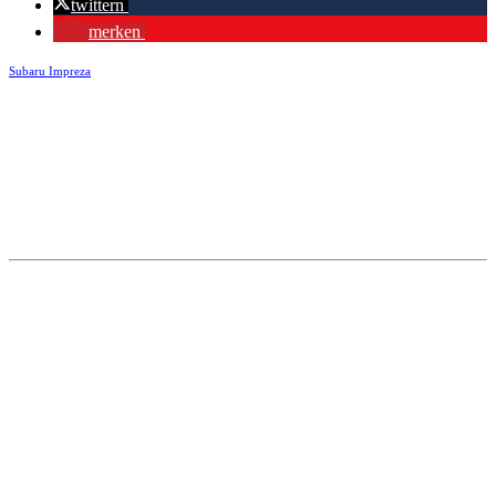
twittern
merken
Subaru Impreza