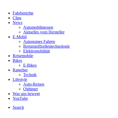
Fahrberichte
Clips
News
Automobilmessen
Aktuelles vom Hersteller
E-Mobil
Autonomes Fahren
Brennstoffzellentechnologie
Elektromobilität
Reisemobile
Bikes
E-Bikes
Ratgeber
Technik
Lifestyle
Auto-Reisen
Oldtimer
Was uns bewegt
YouTube
Search