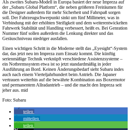
Als zweites Subaru-Modell in Europa basiert der neue Impreza auf
der „Subaru Global Platform“, die neben größeren Freiräumen für
die Designer außerdem für mehr Sicherheit und Fahrspaß sorgen
soll. Der Fahrzeugschwerpunkt sinkt um fünf Millimeter, was in
Verbindung mit der erhöhten Steifigkeit und dem weiterentwickelten
Fahrwerk Stabilität und Handling verbessert, heißt es. Bei Genration
Nummer fünf sollen außerdem die Lenkung direkter und das
Geräuschniveau niedriger ausfallen.
Einen wichtigen Schritt in die Moderne stellt das „Eyesight“-System
dar, das jetzt neu im Impreza zum Einsatz kommt. Die künftig
serienmäßige Technik verknüpft verschiedene Assistenzsysteme –
ein Notbremssystem etwa ist so jetzt standardmäßig in jeder
Ausführung an Bord. Keinen Änderungsbedarf sieht Subaru indes
auch nach einem Vierteljahrhundert beim Antrieb. Die Japaner
vertrauen weiterhin auf die bewährte Kombination aus Boxermotor
und permanentem Allradantrieb – und die macht den Impreza seit
jeher aus. mid
Foto: Subaru
teilen
mitteilen
teilen