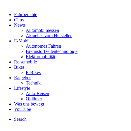
Fahrberichte
Clips
News
Automobilmessen
Aktuelles vom Hersteller
E-Mobil
Autonomes Fahren
Brennstoffzellentechnologie
Elektromobilität
Reisemobile
Bikes
E-Bikes
Ratgeber
Technik
Lifestyle
Auto-Reisen
Oldtimer
Was uns bewegt
YouTube
Search