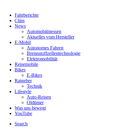
Fahrberichte
Clips
News
Automobilmessen
Aktuelles vom Hersteller
E-Mobil
Autonomes Fahren
Brennstoffzellentechnologie
Elektromobilität
Reisemobile
Bikes
E-Bikes
Ratgeber
Technik
Lifestyle
Auto-Reisen
Oldtimer
Was uns bewegt
YouTube
Search