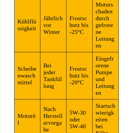
Motors
chaden
Jährlich
Frostsc
durch
Kühlflü
vor
hutz bis
gefrore
ssigkeit
Winter
-25°C
ne
Leitung
en
Eingefr
Bei
orene
Scheibe
Frostsc
jeder
Pumpe
nwasch
hutz bis
Tankfül
und
mittel
-20°C
lung
Leitung
en
Startsch
Nach
5W-30
wierigk
Motorö
Herstell
oder
eiten
l
ervorga
5W-40
bei
be
Kälte