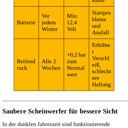
Startpro
Vor
Min.
bleme
Batterie
jedem
12,4
und
Winter
Volt
Ausfall
Erhöhte
r
+0,2 bar
Verschl
Reifend
Alle 2
zum
eiß,
ruck
Wochen
Normal
schlecht
wert
ere
Haftung
______________________________________________________
Saubere Scheinwerfer für bessere Sicht
In der dunklen Jahreszeit sind funktionierende