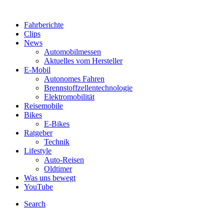
Fahrberichte
Clips
News
Automobilmessen
Aktuelles vom Hersteller
E-Mobil
Autonomes Fahren
Brennstoffzellentechnologie
Elektromobilität
Reisemobile
Bikes
E-Bikes
Ratgeber
Technik
Lifestyle
Auto-Reisen
Oldtimer
Was uns bewegt
YouTube
Search