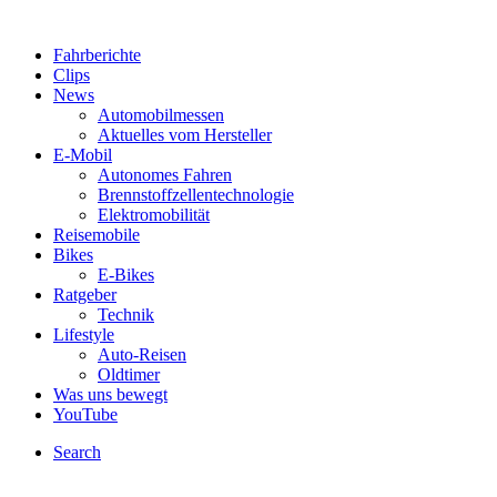
Fahrberichte
Clips
News
Automobilmessen
Aktuelles vom Hersteller
E-Mobil
Autonomes Fahren
Brennstoffzellentechnologie
Elektromobilität
Reisemobile
Bikes
E-Bikes
Ratgeber
Technik
Lifestyle
Auto-Reisen
Oldtimer
Was uns bewegt
YouTube
Search