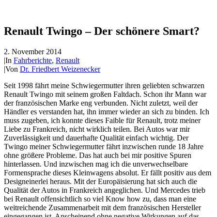
Renault Twingo – Der schönere Smart?
2. November 2014
|
In
Fahrberichte
,
Renault
|
Von
Dr. Friedbert Weizenecker
Seit 1998 fährt meine Schwiegermutter ihren geliebten schwarzen
Renault Twingo mit seinem großen Faltdach. Schon ihr Mann war
der französischen Marke eng verbunden. Nicht zuletzt, weil der
Händler es verstanden hat, ihn immer wieder an sich zu binden. Ich
muss zugeben, ich konnte dieses Faible für Renault, trotz meiner
Liebe zu Frankreich, nicht wirklich teilen. Bei Autos war mir
Zuverlässigkeit und dauerhafte Qualität einfach wichtig. Der
Twingo meiner Schwiegermutter fährt inzwischen runde 18 Jahre
ohne größere Probleme. Das hat auch bei mir positive Spuren
hinterlassen. Und inzwischen mag ich die unverwechselbare
Formensprache dieses Kleinwagens absolut. Er fällt positiv aus dem
Designeinerlei heraus. Mit der Europäisierung hat sich auch die
Qualität der Autos in Frankreich angeglichen. Und Mercedes trieb
bei Renault offensichtlich so viel Know how zu, dass man eine
weitreichende Zusammenarbeit mit dem französischen Hersteller
eingegangen ist. Anscheinend ohne negative Wirkungen auf das