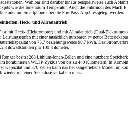
adestationen. Wählbar sind darüber hinaus beispielsweise auch Abfahr
kpits wie die Innenraum-Temperatur. Auch die Fahrmodi des Mach-E las
ine oder am Smartphone über die FordPass-App3 festgelegt werden.
einheiten, Heck- und Allradantrieb
ist mit Heck- (Elektromotor) und mit Allradantrieb (Dual-Elektromotor
ei Leistungsstufen mit einer tatsächlich nutzbaren (= netto) Batteriek
-Batteriekapazität von 75,7 beziehungsweise 98,7 kWh. Der Stromverb
,5 Kilowattstunden pro 100 Kilometer.
 Range) besitzt 288 Lithium-Ionen-Zellen und eine nutzbare Speicherk
 im kombinierten WLTP-Zyklus von bis zu 440 Kilometern. In Kombina
er Kapazität und 376 Zellen kann das heckangetriebene Modell im k
ch wieder mit einer Steckdose verkabeln muss.