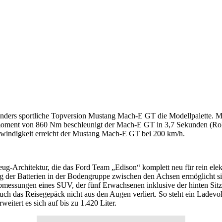
onders sportliche Topversion Mustang Mach-E GT die Modellpalette. M
ment von 860 Nm beschleunigt der Mach-E GT in 3,7 Sekunden (Rolls
hwindigkeit erreicht der Mustang Mach-E GT bei 200 km/h.
ug-Architektur, die das Ford Team „Edison“ komplett neu für rein elek
 der Batterien in der Bodengruppe zwischen den Achsen ermöglicht si
Abmessungen eines SUV, der fünf Erwachsenen inklusive der hinten Si
auch das Reisegepäck nicht aus den Augen verliert. So steht ein Ladev
weitert es sich auf bis zu 1.420 Liter.