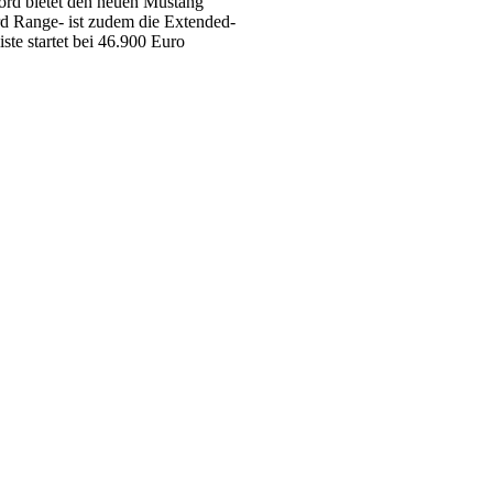
ord bietet den neuen Mustang
d Range- ist zudem die Extended-
ste startet bei 46.900 Euro