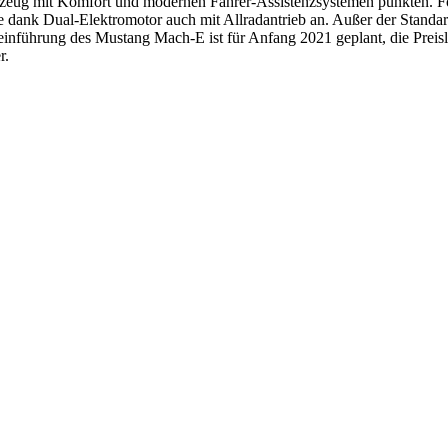
hrzeug mit Komfort und modernen Fahrer-Assistenzsystemen punkten. F
dank Dual-Elektromotor auch mit Allradantrieb an. Außer der Standar
einführung des Mustang Mach-E ist für Anfang 2021 geplant, die Preisli
r.