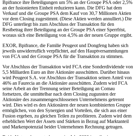
Bpifrance ihre Beteiligungen um 5% an der Groupe PSA oder 2,5%
an der fusionierten Einheit reduzieren kann. Die DFG hat dem
Verkauf und die Groupe PSA dem Kauf von 30,7 Millionen Aktien
vor dem Closing zugestimmt. (Diese Aktien werden annulliert.) Die
DFG unterliegt bis zum Abschluss der Transaktion für den
Restbetrag ihrer Beteiligung an der Groupe PSA einer Sperrfrist,
woraus sich eine Beteiligung von 4,5% an der neuen Gruppe ergibt.
EXOR, Bpifrance, die Familie Peugeot und Dongfeng haben sich
jeweils unwiderruflich verpflichtet, auf den Hauptversammlungen
von FCA und der Groupe PSA für die Transaktion zu stimmen.
Vor Abschluss der Transaktion wird FCA eine Sonderdividende von
5,5 Milliarden Euro an ihre Aktionäre ausschütten. Darüber hinaus
wird Peugeot S.A. vor Abschluss der Transaktion seinen Anteil von
46% an Faurecia an die Aktionäre ausschütten. Zudem wird FCA
seine Arbeit an der Trennung seiner Beteiligung an Comau
fortsetzen, die unmittelbar nach dem Closing zugunsten der
Aktionäre des zusammengeschlossenen Unternehmens getrennt
wird. Dies wird es den Aktionären der neuen kombinierten Gruppe
ermöglichen, von den Synergien und Vorteilen, die sich aus einer
Fusion ergeben, zu gleichen Teilen zu profitieren. Zudem wird dem
erheblichen Wert der Assets und Stärken in Bezug auf Marktanteil
und Markenpotenzial beider Unternehmen Rechnung getragen.