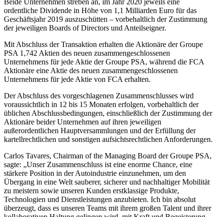
Beide Unternehmen streben an, im Jahr 2020 jeweils eine
ordentliche Dividende in Höhe von 1,1 Milliarden Euro für das
Geschäftsjahr 2019 auszuschütten – vorbehaltlich der Zustimmung
der jeweiligen Boards of Directors und Anteilseigner.
Mit Abschluss der Transaktion erhalten die Aktionäre der Groupe
PSA 1,742 Aktien des neuen zusammengeschlossenen
Unternehmens für jede Aktie der Groupe PSA, während die FCA
Aktionäre eine Aktie des neuen zusammengeschlossenen
Unternehmens für jede Aktie von FCA erhalten.
Der Abschluss des vorgeschlagenen Zusammenschlusses wird
voraussichtlich in 12 bis 15 Monaten erfolgen, vorbehaltlich der
üblichen Abschlussbedingungen, einschließlich der Zustimmung der
Aktionäre beider Unternehmen auf ihren jeweiligen
außerordentlichen Hauptversammlungen und der Erfüllung der
kartellrechtlichen und sonstigen aufsichtsrechtlichen Anforderungen.
Carlos Tavares, Chairman of the Managing Board der Groupe PSA,
sagte: „Unser Zusammenschluss ist eine enorme Chance, eine
stärkere Position in der Autoindustrie einzunehmen, um den
Übergang in eine Welt sauberer, sicherer und nachhaltiger Mobilität
zu meistern sowie unseren Kunden erstklassige Produkte,
Technologien und Dienstleistungen anzubieten. Ich bin absolut
überzeugt, dass es unseren Teams mit ihrem großen Talent und ihrer
kollaborativen Haltung gelingen wird, mit Kraft und Begeisterung