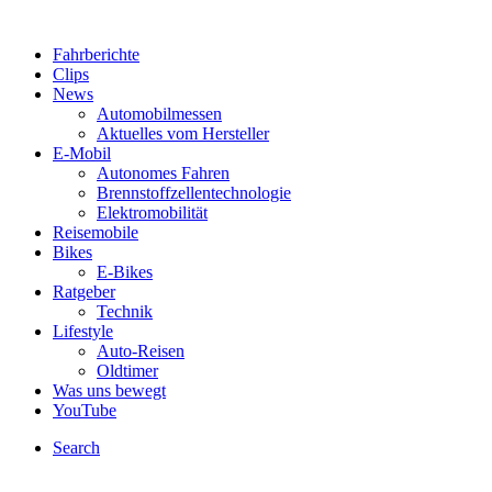
Fahrberichte
Clips
News
Automobilmessen
Aktuelles vom Hersteller
E-Mobil
Autonomes Fahren
Brennstoffzellentechnologie
Elektromobilität
Reisemobile
Bikes
E-Bikes
Ratgeber
Technik
Lifestyle
Auto-Reisen
Oldtimer
Was uns bewegt
YouTube
Search