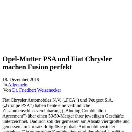
Opel-Mutter PSA und Fiat Chrysler
machen Fusion perfekt
18. Dezember 2019
|
In
Allgemein
|
Von
Dr. Friedbert Weizenecker
Fiat Chrysler Automobiles N.V. („FCA”) und Peugeot S.A.
(„Groupe PSA”) haben heute eine verbindliche
Zusammenschlussvereinbarung („Binding Combination
Agreement”) über einen 50/50-Merger ihrer jeweiligen Geschäfte
unterzeichnet. Dadurch soll der gemessen am Absatz viertgrößte und
gemessen am Umsatz drittgrößte globale Automobilhersteller
entstehen. Die angestrebte Kombination wird der global 4. größte