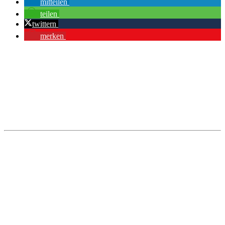
mitteilen
teilen
twittern
merken