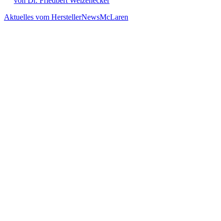
von Dr. Friedbert Weizenecker
Aktuelles vom Hersteller
News
McLaren