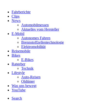
Fahrberichte
Clips
News
Automobilmessen
Aktuelles vom Hersteller
E-Mobil
Autonomes Fahren
Brennstoffzellentechnologie
Elektromobilität
Reisemobile
Bikes
E-Bikes
Ratgeber
Technik
Lifestyle
Auto-Reisen
Oldtimer
Was uns bewegt
YouTube
Search