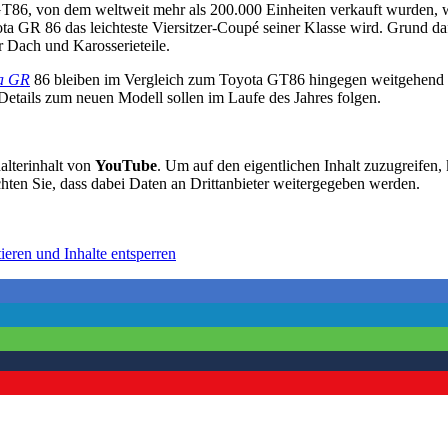
 GT86, von dem weltweit mehr als 200.000 Einheiten verkauft wurden,
ota GR 86 das leichteste Viersitzer-Coupé seiner Klasse wird. Grund d
 Dach und Karosserieteile.
a GR
86 bleiben im Vergleich zum Toyota GT86 hingegen weitgehend 
 Details zum neuen Modell sollen im Laufe des Jahres folgen.
alterinhalt von
YouTube
. Um auf den eigentlichen Inhalt zuzugreifen, 
chten Sie, dass dabei Daten an Drittanbieter weitergegeben werden.
ieren und Inhalte entsperren