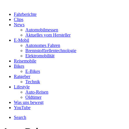
Fahrberichte
Clips
News
Automobilmessen
Aktuelles vom Hersteller
E-Mobil
Autonomes Fahren
Brennstoffzellentechnologie
Elektromobilität
Reisemobile
Bikes
E-Bikes
Ratgeber
Technik
Lifestyle
Auto-Reisen
Oldtimer
Was uns bewegt
YouTube
Search