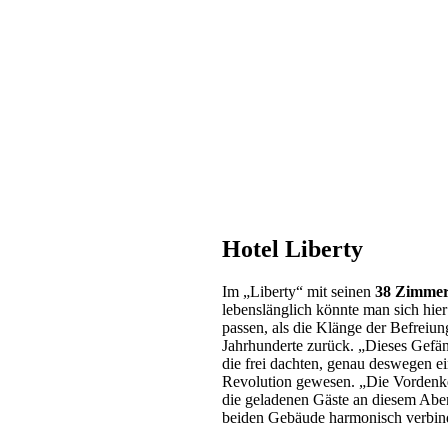
Hotel Liberty
Im „Liberty“ mit seinen
38 Zimmer
lebenslänglich könnte man sich hi
passen, als die Klänge der Befreiu
Jahrhunderte zurück. „Dieses Gefän
die frei dachten, genau deswegen ei
Revolution gewesen. „Die Vordenke
die geladenen Gäste an diesem Aben
beiden Gebäude harmonisch verbind