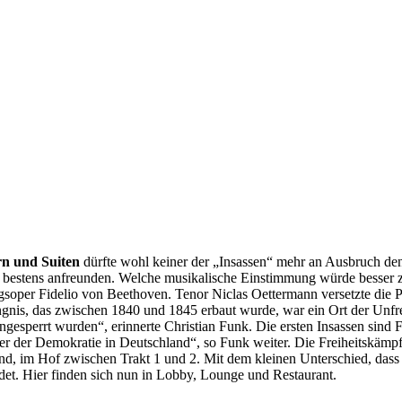
n und Suiten
dürfte wohl keiner der „Insassen“ mehr an Ausbruch den
er bestens anfreunden. Welche musikalische Einstimmung würde besser
ngsoper Fidelio von Beethoven. Tenor Niclas Oettermann versetzte die 
gnis, das zwischen 1840 und 1845 erbaut wurde, war ein Ort der Unfr
ngesperrt wurden“, erinnerte Christian Funk. Die ersten Insassen sind 
r der Demokratie in Deutschland“, so Funk weiter. Die Freiheitskämp
d, im Hof zwischen Trakt 1 und 2. Mit dem kleinen Unterschied, dass
et. Hier finden sich nun in Lobby, Lounge und Restaurant.