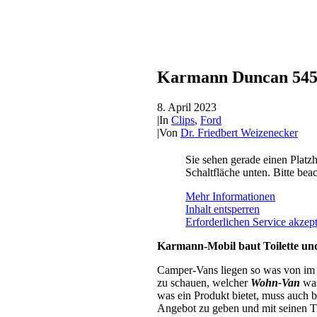
Karmann Duncan 545 
8. April 2023
|
In
Clips
,
Ford
|
Von
Dr. Friedbert Weizenecker
Sie sehen gerade einen Platzh
Schaltfläche unten. Bitte bea
Mehr Informationen
Inhalt entsperren
Erforderlichen Service akzept
Karmann-Mobil baut Toilette un
Camper-Vans liegen so was von im T
zu schauen, welcher
Wohn-Van
was
was ein Produkt bietet, muss auch b
Angebot zu geben und mit seinen Ti