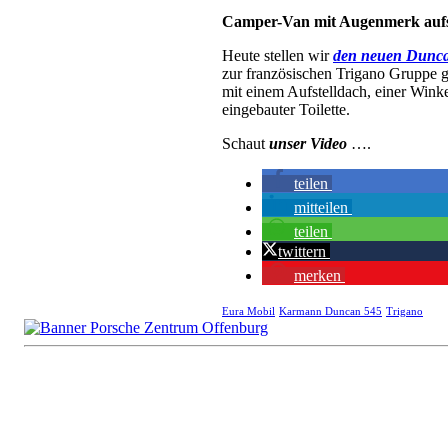
Camper-Van mit Augenmerk au
Heute stellen wir
den neuen Dunc
zur französischen Trigano Gruppe
mit einem Aufstelldach, einer Win
eingebauter Toilette.
Schaut
unser Video
….
teilen
mitteilen
teilen
twittern
merken
Eura Mobil
Karmann Duncan 545
Trigano