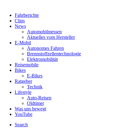
Fahrberichte
Clips
News
Automobilmessen
Aktuelles vom Hersteller
E-Mobil
Autonomes Fahren
Brennstoffzellentechnologie
Elektromobilität
Reisemobile
Bikes
E-Bikes
Ratgeber
Technik
Lifestyle
Auto-Reisen
Oldtimer
Was uns bewegt
YouTube
Search