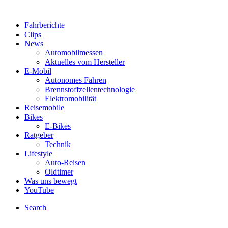
Fahrberichte
Clips
News
Automobilmessen
Aktuelles vom Hersteller
E-Mobil
Autonomes Fahren
Brennstoffzellentechnologie
Elektromobilität
Reisemobile
Bikes
E-Bikes
Ratgeber
Technik
Lifestyle
Auto-Reisen
Oldtimer
Was uns bewegt
YouTube
Search