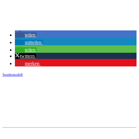
teilen
mitteilen
teilen
twittern
merken
Sondermodell