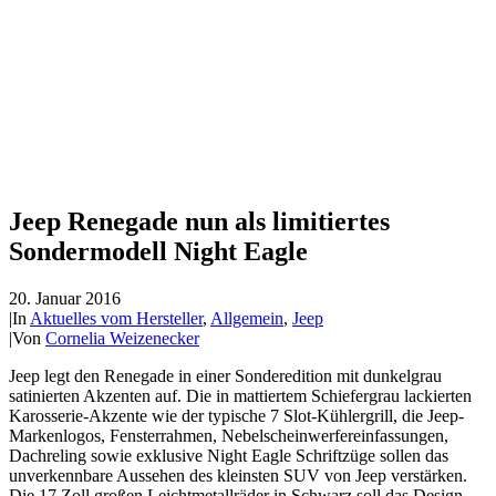
Jeep Renegade nun als limitiertes
Sondermodell Night Eagle
20. Januar 2016
|
In
Aktuelles vom Hersteller
,
Allgemein
,
Jeep
|
Von
Cornelia Weizenecker
Jeep legt den Renegade in einer Sonderedition mit dunkelgrau
satinierten Akzenten auf. Die in mattiertem Schiefergrau lackierten
Karosserie-Akzente wie der typische 7 Slot-Kühlergrill, die Jeep-
Markenlogos, Fensterrahmen, Nebelscheinwerfereinfassungen,
Dachreling sowie exklusive Night Eagle Schriftzüge sollen das
unverkennbare Aussehen des kleinsten SUV von Jeep verstärken.
Die 17 Zoll großen Leichtmetallräder in Schwarz soll das Design