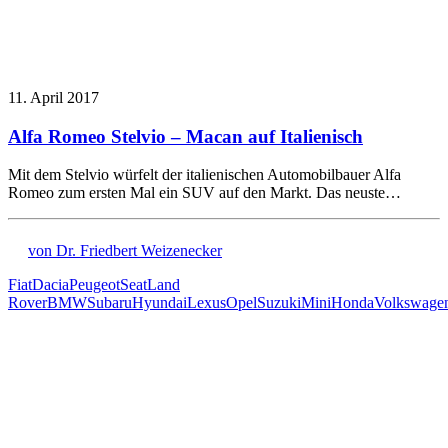
11. April 2017
Alfa Romeo Stelvio – Macan auf Italienisch
Mit dem Stelvio würfelt der italienischen Automobilbauer Alfa
Romeo zum ersten Mal ein SUV auf den Markt. Das neuste…
von Dr. Friedbert Weizenecker
Fiat
Dacia
Peugeot
Seat
Land
Rover
BMW
Subaru
Hyundai
Lexus
Opel
Suzuki
Mini
Honda
Volkswage