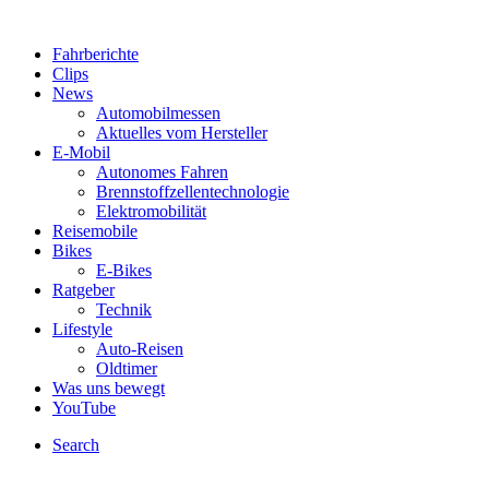
Fahrberichte
Clips
News
Automobilmessen
Aktuelles vom Hersteller
E-Mobil
Autonomes Fahren
Brennstoffzellentechnologie
Elektromobilität
Reisemobile
Bikes
E-Bikes
Ratgeber
Technik
Lifestyle
Auto-Reisen
Oldtimer
Was uns bewegt
YouTube
Search