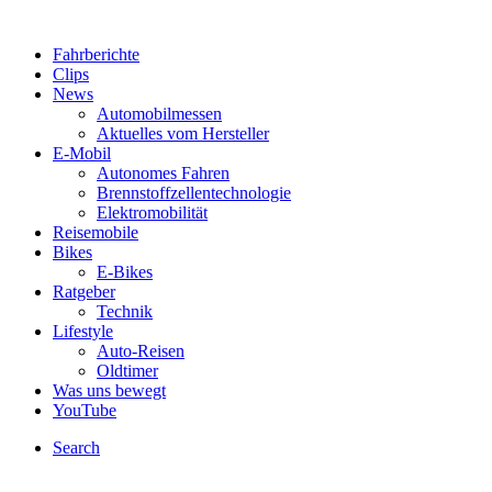
Fahrberichte
Clips
News
Automobilmessen
Aktuelles vom Hersteller
E-Mobil
Autonomes Fahren
Brennstoffzellentechnologie
Elektromobilität
Reisemobile
Bikes
E-Bikes
Ratgeber
Technik
Lifestyle
Auto-Reisen
Oldtimer
Was uns bewegt
YouTube
Search