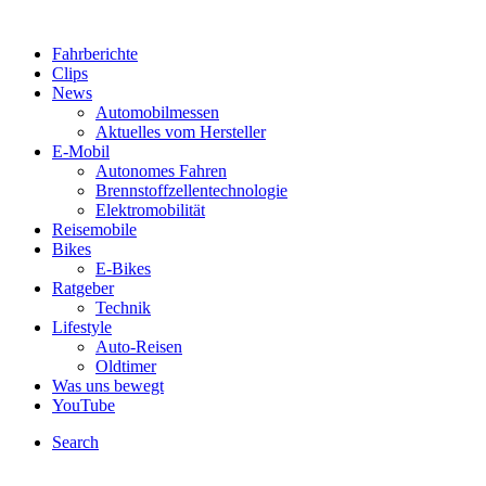
Fahrberichte
Clips
News
Automobilmessen
Aktuelles vom Hersteller
E-Mobil
Autonomes Fahren
Brennstoffzellentechnologie
Elektromobilität
Reisemobile
Bikes
E-Bikes
Ratgeber
Technik
Lifestyle
Auto-Reisen
Oldtimer
Was uns bewegt
YouTube
Search