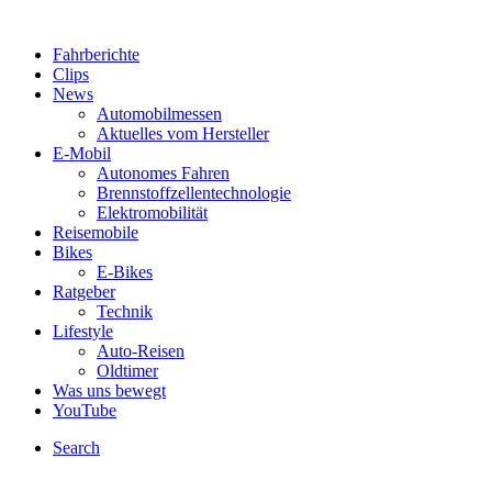
Fahrberichte
Clips
News
Automobilmessen
Aktuelles vom Hersteller
E-Mobil
Autonomes Fahren
Brennstoffzellentechnologie
Elektromobilität
Reisemobile
Bikes
E-Bikes
Ratgeber
Technik
Lifestyle
Auto-Reisen
Oldtimer
Was uns bewegt
YouTube
Search