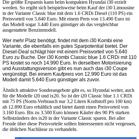
Die größte Ersparnis kann beim kompakten Hyundai i30 erzielt
werden. So ergibt sich beispielsweise beim Kauf der i30 Limousine
in der Variante Classic blue mit dem 1.6 CRDi Diesel (110 PS) ein
Preisvorteil von 5.840 Euro. Mit einem Preis von 13.490 Euro ist
das Modell sogar 3.440 Euro günstiger als das vergleichbar
ausgestattete Benzinmodell.
Wer mehr Platz benötigt, findet mit dem i30 Kombi eine
Variante, die ebenfalls ein gutes Sparpotential bietet. Der
Diesel-Deal schlägt hier mit einem Preisvorteil von 5.640
Euro zu Buche. Der i30 Kombi Classic blue 1.6 CRDi mit 110
PS kostet so noch 14.990 Euro. In derselben Motorisierung
und Ausstattungsversion gibt es nun auch das i30 Coupe
vergünstigt. Bei einem Kaufpreis von 12.990 Euro ist das
Modell damit 5.640 Euro günstiger als zuvor.
Ähnlich attraktive Sonderangebote gibt es, so Hyundai weiter, auch
für die Modelle i20 und ix20. So ist der i20 Classic blue 1.1 CRDi
mit 75 PS (Norm-Verbrauch nur 3,2 Litern Kraftstoff pro 100 km)
ab 12.890 Euro erhältlich und bietet damit einen Preisvorteil von
3.160 Euro. Bis zu 3.500 Euro können Käufer des 90 PS starken
Selbstzünders des ix20 in der Variante Classic sparen. Bei aller
Freude über diese Preisvorteile sollten Interessenten nicht vergessen,
die üblichen Nachlässe zu verhandeln.