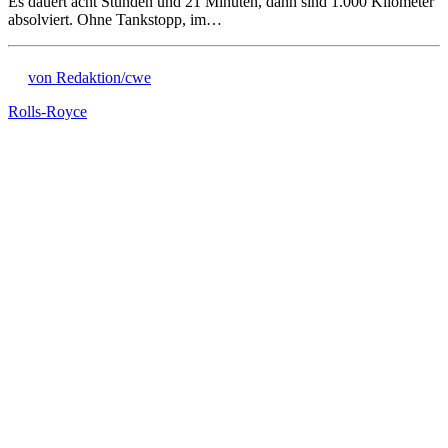
Es dauert acht Stunden und 21 Minuten, dann sind 1.000 Kilometer
absolviert. Ohne Tankstopp, im…
von Redaktion/cwe
Rolls-Royce