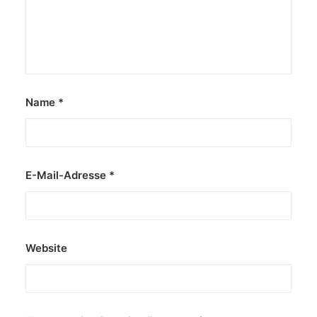
Atemberaubender Rekord im Norden
Deutschlands: Die Luxusmarke YANGWANG, ein
Premium-Label von BYD, hat mit dem neuen…
von Dr. Friedbert Weizenecker
Name
*
E-Mail-Adresse
*
Website