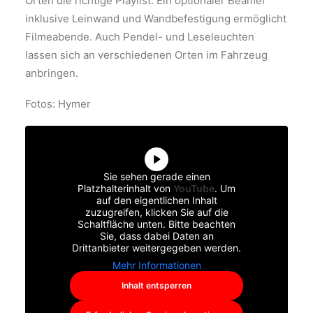
Orten die richtige Playlist. Ein optionaler Beamer
inklusive Leinwand und Wandbefestigung ermöglicht
Filmeabende. Auch Pendel- und Leseleuchten
lassen sich an verschiedenen Orten im Fahrzeug
anbringen.
Fotos: Hymer
Sie sehen gerade einen
Platzhalterinhalt von
YouTube
. Um
auf den eigentlichen Inhalt
zuzugreifen, klicken Sie auf die
Schaltfläche unten. Bitte beachten
Sie, dass dabei Daten an
Drittanbieter weitergegeben werden.
Mehr Informationen
Inhalt entsperren