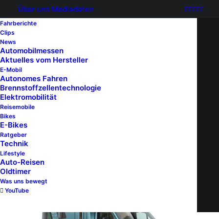
Über uns
Mediadaten
Fahrberichte
Clips
News
Automobilmessen
Aktuelles vom Hersteller
E-Mobil
Autonomes Fahren
Brennstoffzellentechnologie
Elektromobilität
Reisemobile
Bikes
E-Bikes
Ratgeber
Technik
Lifestyle
Auto-Reisen
Oldtimer
Was uns bewegt
YouTube