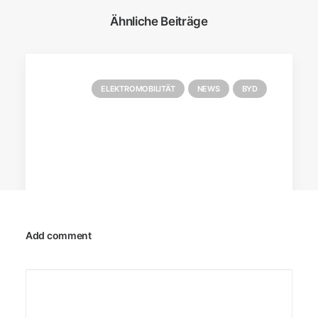
Ähnliche Beiträge
ELEKTROMOBILITÄT
NEWS
BYD
Add comment
28. August 2025
YANGWANG U9 knackt 472 km/h und
schreibt Geschichte!