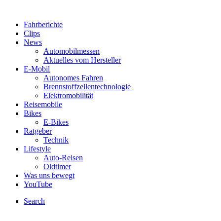
Fahrberichte
Clips
News
Automobilmessen
Aktuelles vom Hersteller
E-Mobil
Autonomes Fahren
Brennstoffzellentechnologie
Elektromobilität
Reisemobile
Bikes
E-Bikes
Ratgeber
Technik
Lifestyle
Auto-Reisen
Oldtimer
Was uns bewegt
YouTube
Search