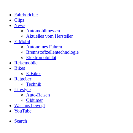
Fahrberichte
Clips
News
Automobilmessen
Aktuelles vom Hersteller
E-Mobil
Autonomes Fahren
Brennstoffzellentechnologie
Elektromobilität
Reisemobile
Bikes
E-Bikes
Ratgeber
Technik
Lifestyle
Auto-Reisen
Oldtimer
Was uns bewegt
YouTube
Search