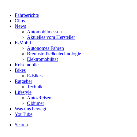
Fahrberichte
Clips
News
Automobilmessen
Aktuelles vom Hersteller
E-Mobil
Autonomes Fahren
Brennstoffzellentechnologie
Elektromobilität
Reisemobile
Bikes
E-Bikes
Ratgeber
Technik
Lifestyle
Auto-Reisen
Oldtimer
Was uns bewegt
YouTube
Search