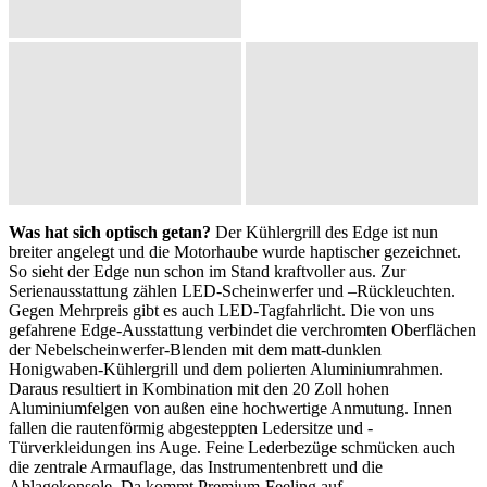
Was hat sich optisch getan?
Der Kühlergrill des Edge ist nun
breiter angelegt und die Motorhaube wurde haptischer gezeichnet.
So sieht der Edge nun schon im Stand kraftvoller aus. Zur
Serienausstattung zählen LED-Scheinwerfer und –Rückleuchten.
Gegen Mehrpreis gibt es auch LED-Tagfahrlicht. Die von uns
gefahrene Edge-Ausstattung verbindet die verchromten Oberflächen
der Nebelscheinwerfer-Blenden mit dem matt-dunklen
Honigwaben-Kühlergrill und dem polierten Aluminiumrahmen.
Daraus resultiert in Kombination mit den 20 Zoll hohen
Aluminiumfelgen von außen eine hochwertige Anmutung. Innen
fallen die rautenförmig abgesteppten Ledersitze und -
Türverkleidungen ins Auge. Feine Lederbezüge schmücken auch
die zentrale Armauflage, das Instrumentenbrett und die
Ablagekonsole. Da kommt Premium-Feeling auf.