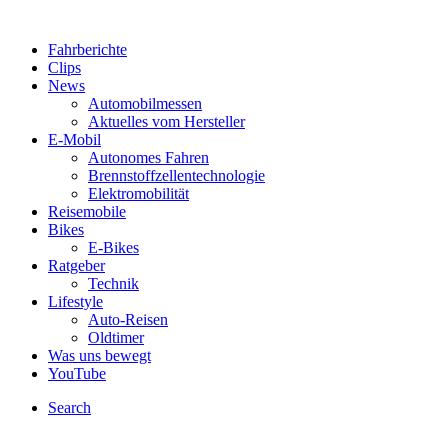
Fahrberichte
Clips
News
Automobilmessen
Aktuelles vom Hersteller
E-Mobil
Autonomes Fahren
Brennstoffzellentechnologie
Elektromobilität
Reisemobile
Bikes
E-Bikes
Ratgeber
Technik
Lifestyle
Auto-Reisen
Oldtimer
Was uns bewegt
YouTube
Search