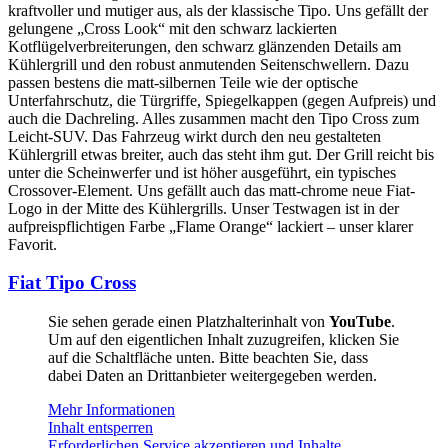
kraftvoller und mutiger aus, als der klassische Tipo. Uns gefällt der
gelungene „Cross Look“ mit den schwarz lackierten
Kotflügelverbreiterungen, den schwarz glänzenden Details am
Kühlergrill und den robust anmutenden Seitenschwellern. Dazu
passen bestens die matt-silbernen Teile wie der optische
Unterfahrschutz, die Türgriffe, Spiegelkappen (gegen Aufpreis) und
auch die Dachreling. Alles zusammen macht den Tipo Cross zum
Leicht-SUV. Das Fahrzeug wirkt durch den neu gestalteten
Kühlergrill etwas breiter, auch das steht ihm gut. Der Grill reicht bis
unter die Scheinwerfer und ist höher ausgeführt, ein typisches
Crossover-Element. Uns gefällt auch das matt-chrome neue Fiat-
Logo in der Mitte des Kühlergrills. Unser Testwagen ist in der
aufpreispflichtigen Farbe „Flame Orange“ lackiert – unser klarer
Favorit.
Fiat Tipo Cross
Sie sehen gerade einen Platzhalterinhalt von
YouTube
.
Um auf den eigentlichen Inhalt zuzugreifen, klicken Sie
auf die Schaltfläche unten. Bitte beachten Sie, dass
dabei Daten an Drittanbieter weitergegeben werden.
Mehr Informationen
Inhalt entsperren
Erforderlichen Service akzeptieren und Inhalte