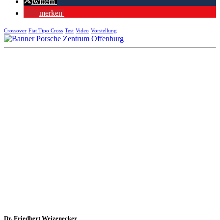
twittern
merken
Crossover
Fiat Tipo Cross
Test
Video
Vorstellung
Dr. Friedbert Weizenecker