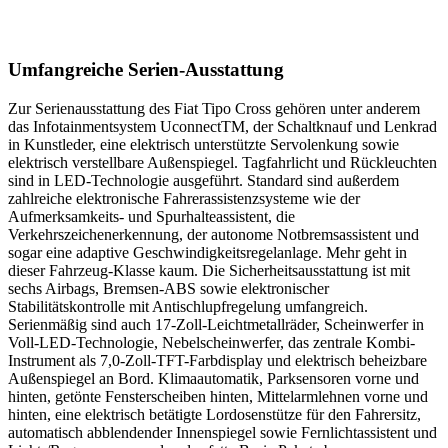
Umfangreiche Serien-Ausstattung
Zur Serienausstattung des Fiat Tipo Cross gehören unter anderem
das Infotainmentsystem UconnectTM, der Schaltknauf und Lenkrad
in Kunstleder, eine elektrisch unterstützte Servolenkung sowie
elektrisch verstellbare Außenspiegel. Tagfahrlicht und Rückleuchten
sind in LED-Technologie ausgeführt. Standard sind außerdem
zahlreiche elektronische Fahrerassistenzsysteme wie der
Aufmerksamkeits- und Spurhalteassistent, die
Verkehrszeichenerkennung, der autonome Notbremsassistent und
sogar eine adaptive Geschwindigkeitsregelanlage. Mehr geht in
dieser Fahrzeug-Klasse kaum. Die Sicherheitsausstattung ist mit
sechs Airbags, Bremsen-ABS sowie elektronischer
Stabilitätskontrolle mit Antischlupfregelung umfangreich.
Serienmäßig sind auch 17-Zoll-Leichtmetallräder, Scheinwerfer in
Voll-LED-Technologie, Nebelscheinwerfer, das zentrale Kombi-
Instrument als 7,0-Zoll-TFT-Farbdisplay und elektrisch beheizbare
Außenspiegel an Bord. Klimaautomatik, Parksensoren vorne und
hinten, getönte Fensterscheiben hinten, Mittelarmlehnen vorne und
hinten, eine elektrisch betätigte Lordosenstütze für den Fahrersitz,
automatisch abblendender Innenspiegel sowie Fernlichtassistent und