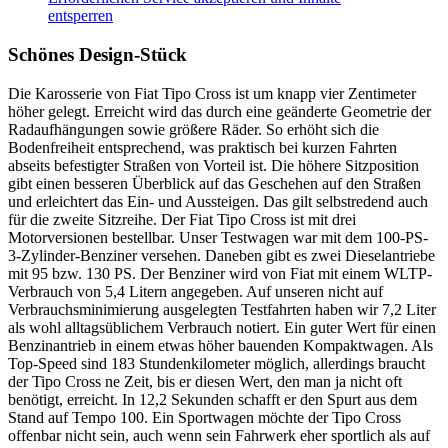
entsperren
Schönes Design-Stück
Die Karosserie von Fiat Tipo Cross ist um knapp vier Zentimeter
höher gelegt. Erreicht wird das durch eine geänderte Geometrie der
Radaufhängungen sowie größere Räder. So erhöht sich die
Bodenfreiheit entsprechend, was praktisch bei kurzen Fahrten
abseits befestigter Straßen von Vorteil ist. Die höhere Sitzposition
gibt einen besseren Überblick auf das Geschehen auf den Straßen
und erleichtert das Ein- und Aussteigen. Das gilt selbstredend auch
für die zweite Sitzreihe. Der Fiat Tipo Cross ist mit drei
Motorversionen bestellbar. Unser Testwagen war mit dem 100-PS-
3-Zylinder-Benziner versehen. Daneben gibt es zwei Dieselantriebe
mit 95 bzw. 130 PS. Der Benziner wird von Fiat mit einem WLTP-
Verbrauch von 5,4 Litern angegeben. Auf unseren nicht auf
Verbrauchsminimierung ausgelegten Testfahrten haben wir 7,2 Liter
als wohl alltagsüblichem Verbrauch notiert. Ein guter Wert für einen
Benzinantrieb in einem etwas höher bauenden Kompaktwagen. Als
Top-Speed sind 183 Stundenkilometer möglich, allerdings braucht
der Tipo Cross ne Zeit, bis er diesen Wert, den man ja nicht oft
benötigt, erreicht. In 12,2 Sekunden schafft er den Spurt aus dem
Stand auf Tempo 100. Ein Sportwagen möchte der Tipo Cross
offenbar nicht sein, auch wenn sein Fahrwerk eher sportlich als auf