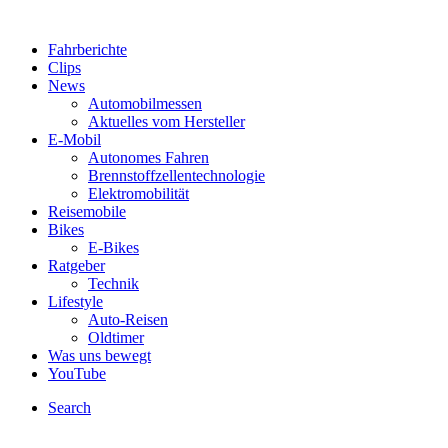
Fahrberichte
Clips
News
Automobilmessen
Aktuelles vom Hersteller
E-Mobil
Autonomes Fahren
Brennstoffzellentechnologie
Elektromobilität
Reisemobile
Bikes
E-Bikes
Ratgeber
Technik
Lifestyle
Auto-Reisen
Oldtimer
Was uns bewegt
YouTube
Search