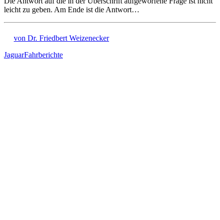
Die Antwort auf die in der Überschrift aufgeworfene Frage ist nicht
leicht zu geben. Am Ende ist die Antwort…
von Dr. Friedbert Weizenecker
Jaguar
Fahrberichte