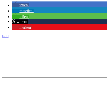
teilen
mitteilen
teilen
twittern
merken
E-GO