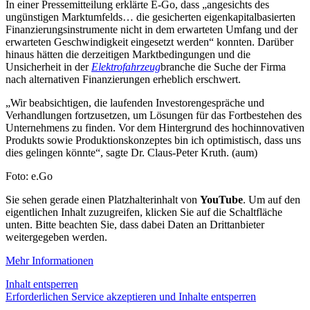
In einer Pressemitteilung erklärte E-Go, dass „angesichts des
ungünstigen Marktumfelds… die gesicherten eigenkapitalbasierten
Finanzierungsinstrumente nicht in dem erwarteten Umfang und der
erwarteten Geschwindigkeit eingesetzt werden“ konnten. Darüber
hinaus hätten die derzeitigen Marktbedingungen und die
Unsicherheit in der
Elektrofahrzeug
branche die Suche der Firma
nach alternativen Finanzierungen erheblich erschwert.
„Wir beabsichtigen, die laufenden Investorengespräche und
Verhandlungen fortzusetzen, um Lösungen für das Fortbestehen des
Unternehmens zu finden. Vor dem Hintergrund des hochinnovativen
Produkts sowie Produktionskonzeptes bin ich optimistisch, dass uns
dies gelingen könnte“, sagte Dr. Claus-Peter Kruth. (aum)
Foto: e.Go
Sie sehen gerade einen Platzhalterinhalt von
YouTube
. Um auf den
eigentlichen Inhalt zuzugreifen, klicken Sie auf die Schaltfläche
unten. Bitte beachten Sie, dass dabei Daten an Drittanbieter
weitergegeben werden.
Mehr Informationen
Inhalt entsperren
Erforderlichen Service akzeptieren und Inhalte entsperren