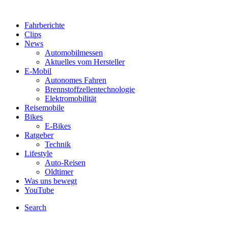
Fahrberichte
Clips
News
Automobilmessen
Aktuelles vom Hersteller
E-Mobil
Autonomes Fahren
Brennstoffzellentechnologie
Elektromobilität
Reisemobile
Bikes
E-Bikes
Ratgeber
Technik
Lifestyle
Auto-Reisen
Oldtimer
Was uns bewegt
YouTube
Search