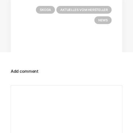
SKODA
AKTUELLES VOM HERSTELLER
NEWS
Add comment
18. Dezember 2019
Škoda zeigt Elektro-SUV-Studie für
Indien
Mit der Premiere des Vision IN gibt Škoda auf
der Auto Expo 2020 in Neu-Delhi (5. bis
12.02.2020) einen Ausblick auf…