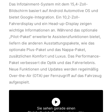
Das Infotainment-System mit dem 15,4-Zoll-
Bildschirm basiert auf Android Automotive OS und
bietet Google-Integration. Ein 10,2-Zoll-
Fahrerdisplay und ein Head-up-Display zeigen
wichtige Informationen an. Während das optionale
„Pilot-Paket“ erweiterte Assistenzfunktionen bietet,
liefern die anderen Ausstattungspakete, wie das
optionale Plus-Paket und das Nappa-Paket,
zusätzlichen Komfort und Luxus. Das Performance-
Paket verbessert die Optik und das Fahrerlebnis.
Neue Funktionen und Updates werden regelmäßig
Over-the-Air (OTA) per Fernzugriff auf das Fahrzeug
aufgespielt.
Sie sehen gerade einen