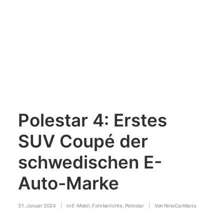
Polestar 4: Erstes
SUV Coupé der
schwedischen E-
Auto-Marke
31. Januar 2024
|
In
E-Mobil
,
Fahrberichte
,
Polestar
|
Von
NinaCarMaria