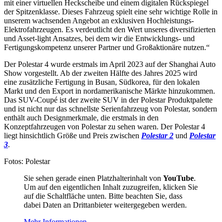
mit einer virtuellen Heckscheibe und einem digitalen Rückspiegel
der Spitzenklasse. Dieses Fahrzeug spielt eine sehr wichtige Rolle in
unserem wachsenden Angebot an exklusiven Hochleistungs-
Elektrofahrzeugen. Es verdeutlicht den Wert unseres diversifizierten
und Asset-light Ansatzes, bei dem wir die Entwicklungs- und
Fertigungskompetenz unserer Partner und Großaktionäre nutzen.“
Der Polestar 4 wurde erstmals im April 2023 auf der Shanghai Auto
Show vorgestellt. Ab der zweiten Hälfte des Jahres 2025 wird
eine zusätzliche Fertigung in Busan, Südkorea, für den lokalen
Markt und den Export in nordamerikanische Märkte hinzukommen.
Das SUV-Coupé ist der zweite SUV in der Polestar Produktpalette
und ist nicht nur das schnellste Serienfahrzeug von Polestar, sondern
enthält auch Designmerkmale, die erstmals in den
Konzeptfahrzeugen von Polestar zu sehen waren. Der Polestar 4
liegt hinsichtlich Größe und Preis zwischen
Polestar 2
und
Polestar
3
.
Fotos: Polestar
Sie sehen gerade einen Platzhalterinhalt von
YouTube
.
Um auf den eigentlichen Inhalt zuzugreifen, klicken Sie
auf die Schaltfläche unten. Bitte beachten Sie, dass
dabei Daten an Drittanbieter weitergegeben werden.
Mehr Informationen