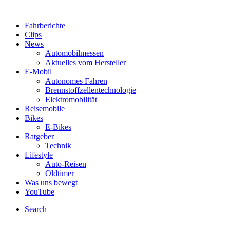
Fahrberichte
Clips
News
Automobilmessen
Aktuelles vom Hersteller
E-Mobil
Autonomes Fahren
Brennstoffzellentechnologie
Elektromobilität
Reisemobile
Bikes
E-Bikes
Ratgeber
Technik
Lifestyle
Auto-Reisen
Oldtimer
Was uns bewegt
YouTube
Search