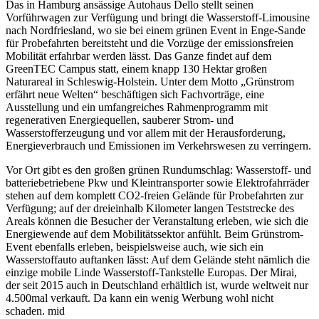
Das in Hamburg ansässige Autohaus Dello stellt seinen
Vorführwagen zur Verfügung und bringt die Wasserstoff-Limousine
nach Nordfriesland, wo sie bei einem grünen Event in Enge-Sande
für Probefahrten bereitsteht und die Vorzüge der emissionsfreien
Mobilität erfahrbar werden lässt. Das Ganze findet auf dem
GreenTEC Campus statt, einem knapp 130 Hektar großen
Naturareal in Schleswig-Holstein. Unter dem Motto „Grünstrom
erfährt neue Welten“ beschäftigen sich Fachvorträge, eine
Ausstellung und ein umfangreiches Rahmenprogramm mit
regenerativen Energiequellen, sauberer Strom- und
Wasserstofferzeugung und vor allem mit der Herausforderung,
Energieverbrauch und Emissionen im Verkehrswesen zu verringern.
Vor Ort gibt es den großen grünen Rundumschlag: Wasserstoff- und
batteriebetriebene Pkw und Kleintransporter sowie Elektrofahrräder
stehen auf dem komplett CO2-freien Gelände für Probefahrten zur
Verfügung; auf der dreieinhalb Kilometer langen Teststrecke des
Areals können die Besucher der Veranstaltung erleben, wie sich die
Energiewende auf dem Mobilitätssektor anfühlt. Beim Grünstrom-
Event ebenfalls erleben, beispielsweise auch, wie sich ein
Wasserstoffauto auftanken lässt: Auf dem Gelände steht nämlich die
einzige mobile Linde Wasserstoff-Tankstelle Europas. Der Mirai,
der seit 2015 auch in Deutschland erhältlich ist, wurde weltweit nur
4.500mal verkauft. Da kann ein wenig Werbung wohl nicht
schaden. mid