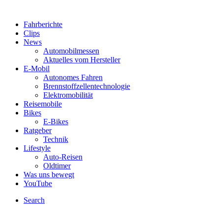
Fahrberichte
Clips
News
Automobilmessen
Aktuelles vom Hersteller
E-Mobil
Autonomes Fahren
Brennstoffzellentechnologie
Elektromobilität
Reisemobile
Bikes
E-Bikes
Ratgeber
Technik
Lifestyle
Auto-Reisen
Oldtimer
Was uns bewegt
YouTube
Search