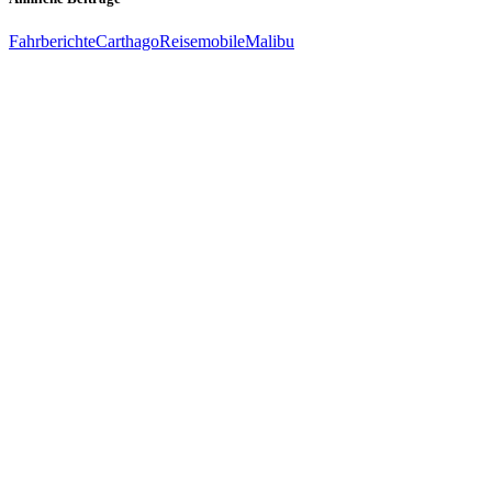
Fahrberichte
Carthago
Reisemobile
Malibu