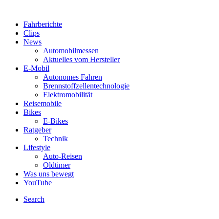
Fahrberichte
Clips
News
Automobilmessen
Aktuelles vom Hersteller
E-Mobil
Autonomes Fahren
Brennstoffzellentechnologie
Elektromobilität
Reisemobile
Bikes
E-Bikes
Ratgeber
Technik
Lifestyle
Auto-Reisen
Oldtimer
Was uns bewegt
YouTube
Search