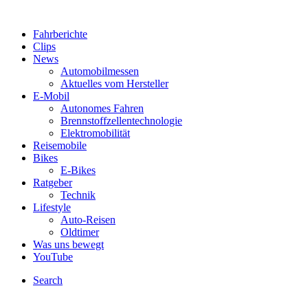
Fahrberichte
Clips
News
Automobilmessen
Aktuelles vom Hersteller
E-Mobil
Autonomes Fahren
Brennstoffzellentechnologie
Elektromobilität
Reisemobile
Bikes
E-Bikes
Ratgeber
Technik
Lifestyle
Auto-Reisen
Oldtimer
Was uns bewegt
YouTube
Search