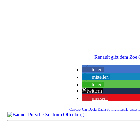
Renault gibt dem Zoe 
teilen
mitteilen
teilen
twittern
merken
Concept Car
Dacia
Dacia Spring Electric
erstes 