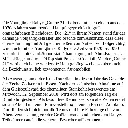
Die Youngtimer Rallye „Creme 21“ ist benannt nach einem aus den
1970er-Jahren stammenden Hautpflegeprodukt in grell
orangefarbenen Blechdosen. Die „21“ in ihrem Namen stand für das
damalige Volljährigkeitsalter und brachte zum Ausdruck, dass diese
Creme für Jung und Alt gleichermaßen von Nutzen sei. Folgerichtig
wird auch mit der Youngtimer-Rallye die Zeit von 1970 bis 1990
zelebriert – mit Capri-Sonne statt Champagner, mit Ahoi-Brause statt
Müsli-Riegel und mit TriTop statt Popsicle-Cocktail. Mit der „Creme
21“ wird auch heute wieder die Haut gepflegt – ebenso aber auch
die Beziehung zu lieb gewonnenen Automobilen.
Als Ausgangspunkt der Kult-Tour dient in diesem Jahr das Gelände
der Zeche Zollverein in Essen. Nach der technischen Abnahme auf
dem Gleisboulevard des ehemaligen Steinkohlebergwerkes am
Mittwoch, 12. September 2018, wird dort am folgenden Tag die
Rundfahrt gestartet. Als besondere Reminiszenz an alte Zeiten endet
sie am Abend mit einer Filmvorstellung in einem Essener Autokino.
Dort finden sich nicht nur die Teams und ihre Fahrzeuge ein. Zur
Abendveranstaltung vor der Großleinwand sind neben den Rallye-
Teilnehmern auch alle weiteren Besucher willkommen.