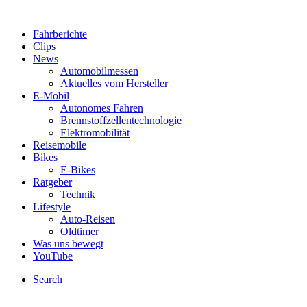
Fahrberichte
Clips
News
Automobilmessen
Aktuelles vom Hersteller
E-Mobil
Autonomes Fahren
Brennstoffzellentechnologie
Elektromobilität
Reisemobile
Bikes
E-Bikes
Ratgeber
Technik
Lifestyle
Auto-Reisen
Oldtimer
Was uns bewegt
YouTube
Search