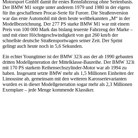
Motorsport GmbH damit ihr erstes Rennfahrzeug ohne Serienbasis.
Der BMW M1 sorgte unter anderem 1979 und 1980 in der eigens
für ihn geschaffenen Procar-Serie für Furore. Die Straßenversion
war das erste Automobil mit dem heute weltbekannten „M“ in der
Modellbezeichnung. Der 277 PS starke BMW M1 war mit einem
Preis von 100 000 Mark das bislang teuerste Fahrzeug der Marke –
und mit einer Höchstgeschwindigkeit von gut 260 km/h der
schnellste deutsche Straßensportwagen seiner Zeit. Der Sprint
gelingt auch heute noch in 5,6 Sekunden.
Ein echter Youngtimer ist der BMW 323i aus der ab 1990 gebauten
dritten Modellgeneration der Mittelklasse-Baureihe. Der BMW 323i
mit 170 PS starkem Reihensechszylinder-Motor war ab 1994 zu
haben. Insgesamt setzte BMW mehr als 1,5 Millionen Einheiten der
Limousine ab, gemeinsam mit den weiteren Karosserievarianten
wurden es in dieser Modellgeneration sogar mehr als 2,3 Millionen
Exemplare – jede Menge kommende Klassiker.