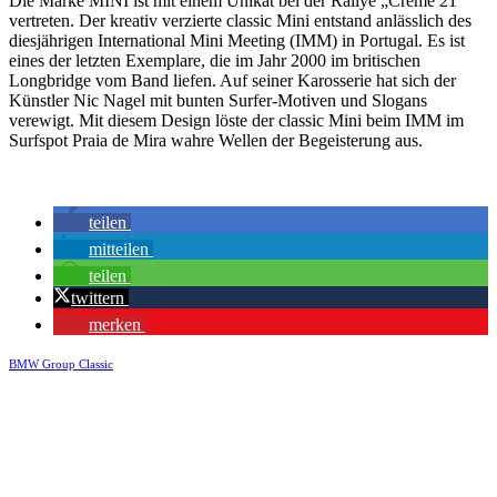
Die Marke MINI ist mit einem Unikat bei der Rallye „Creme 21“
vertreten. Der kreativ verzierte classic Mini entstand anlässlich des
diesjährigen International Mini Meeting (IMM) in Portugal. Es ist
eines der letzten Exemplare, die im Jahr 2000 im britischen
Longbridge vom Band liefen. Auf seiner Karosserie hat sich der
Künstler Nic Nagel mit bunten Surfer-Motiven und Slogans
verewigt. Mit diesem Design löste der classic Mini beim IMM im
Surfspot Praia de Mira wahre Wellen der Begeisterung aus.
teilen
mitteilen
teilen
twittern
merken
BMW Group Classic