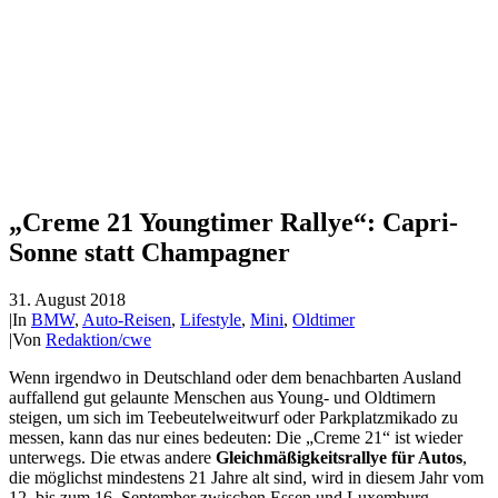
„Creme 21 Youngtimer Rallye“: Capri-
Sonne statt Champagner
31. August 2018
|
In
BMW
,
Auto-Reisen
,
Lifestyle
,
Mini
,
Oldtimer
|
Von
Redaktion/cwe
Wenn irgendwo in Deutschland oder dem benachbarten Ausland
auffallend gut gelaunte Menschen aus Young- und Oldtimern
steigen, um sich im Teebeutelweitwurf oder Parkplatzmikado zu
messen, kann das nur eines bedeuten: Die „Creme 21“ ist wieder
unterwegs. Die etwas andere
Gleichmäßigkeitsrallye für Autos
,
die möglichst mindestens 21 Jahre alt sind, wird in diesem Jahr vom
12. bis zum 16. September zwischen Essen und Luxemburg