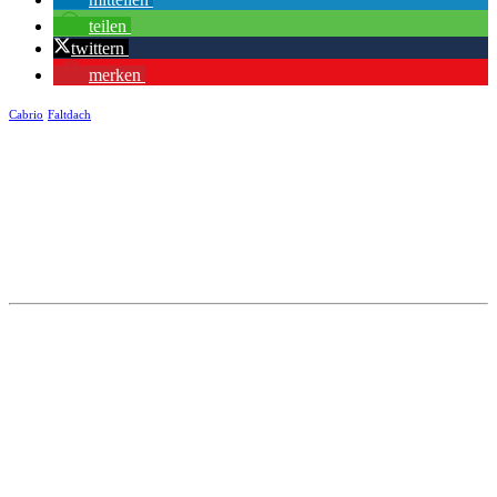
teilen
twittern
merken
Cabrio
Faltdach