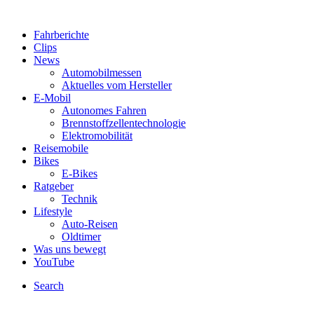
Fahrberichte
Clips
News
Automobilmessen
Aktuelles vom Hersteller
E-Mobil
Autonomes Fahren
Brennstoffzellentechnologie
Elektromobilität
Reisemobile
Bikes
E-Bikes
Ratgeber
Technik
Lifestyle
Auto-Reisen
Oldtimer
Was uns bewegt
YouTube
Search