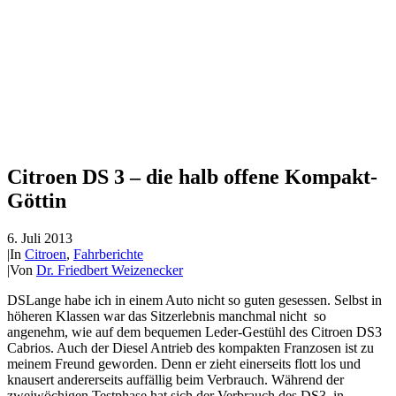
Citroen DS 3 – die halb offene Kompakt-
Göttin
6. Juli 2013
|
In
Citroen
,
Fahrberichte
|
Von
Dr. Friedbert Weizenecker
DSLange habe ich in einem Auto nicht so guten gesessen. Selbst in
höheren Klassen war das Sitzerlebnis manchmal nicht so
angenehm, wie auf dem bequemen Leder-Gestühl des Citroen DS3
Cabrios. Auch der Diesel Antrieb des kompakten Franzosen ist zu
meinem Freund geworden. Denn er zieht einerseits flott los und
knausert andererseits auffällig beim Verbrauch. Während der
zweiwöchigen Testphase hat sich der Verbrauch des DS3 in