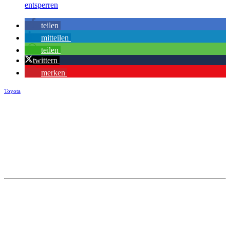
entsperren
teilen
mitteilen
teilen
twittern
merken
Toyota