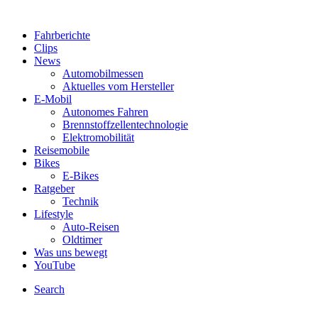
Fahrberichte
Clips
News
Automobilmessen
Aktuelles vom Hersteller
E-Mobil
Autonomes Fahren
Brennstoffzellentechnologie
Elektromobilität
Reisemobile
Bikes
E-Bikes
Ratgeber
Technik
Lifestyle
Auto-Reisen
Oldtimer
Was uns bewegt
YouTube
Search