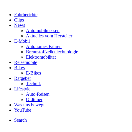
Fahrberichte
Clips
News
Automobilmessen
Aktuelles vom Hersteller
E-Mobil
Autonomes Fahren
Brennstoffzellentechnologie
Elektromobilität
Reisemobile
Bikes
E-Bikes
Ratgeber
Technik
Lifestyle
Auto-Reisen
Oldtimer
Was uns bewegt
YouTube
Search