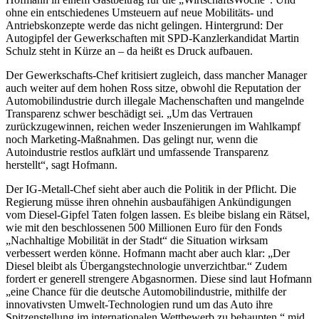
ohne ein entschiedenes Umsteuern auf neue Mobilitäts- und
Antriebskonzepte werde das nicht gelingen. Hintergrund: Der
Autogipfel der Gewerkschaften mit SPD-Kanzlerkandidat Martin
Schulz steht in Kürze an – da heißt es Druck aufbauen.
Der Gewerkschafts-Chef kritisiert zugleich, dass mancher Manager
auch weiter auf dem hohen Ross sitze, obwohl die Reputation der
Automobilindustrie durch illegale Machenschaften und mangelnde
Transparenz schwer beschädigt sei. „Um das Vertrauen
zurückzugewinnen, reichen weder Inszenierungen im Wahlkampf
noch Marketing-Maßnahmen. Das gelingt nur, wenn die
Autoindustrie restlos aufklärt und umfassende Transparenz
herstellt“, sagt Hofmann.
Der IG-Metall-Chef sieht aber auch die Politik in der Pflicht. Die
Regierung müsse ihren ohnehin ausbaufähigen Ankündigungen
vom Diesel-Gipfel Taten folgen lassen. Es bleibe bislang ein Rätsel,
wie mit den beschlossenen 500 Millionen Euro für den Fonds
„Nachhaltige Mobilität in der Stadt“ die Situation wirksam
verbessert werden könne. Hofmann macht aber auch klar: „Der
Diesel bleibt als Übergangstechnologie unverzichtbar.“ Zudem
fordert er generell strengere Abgasnormen. Diese sind laut Hofmann
„eine Chance für die deutsche Automobilindustrie, mithilfe der
innovativsten Umwelt-Technologien rund um das Auto ihre
Spitzenstellung im internationalen Wettbewerb zu behaupten.“ mid