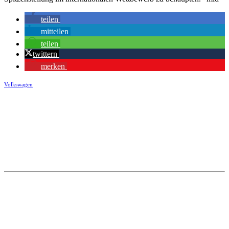
teilen
mitteilen
teilen
twittern
merken
Volkswagen