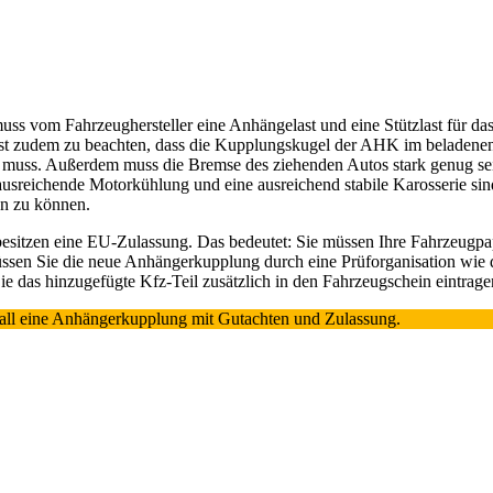
s vom Fahrzeughersteller eine Anhängelast und eine Stützlast für da
 ist zudem zu beachten, dass die Kupplungskugel der AHK im beladen
n muss. Außerdem muss die Bremse des ziehenden Autos stark genug se
 ausreichende Motorkühlung und eine ausreichend stabile Karosserie si
en zu können.
itzen eine EU-Zulassung. Das bedeutet: Sie müssen Ihre Fahrzeugpapie
ssen Sie die neue Anhängerkupplung durch eine Prüforganisation wi
 Sie das hinzugefügte Kfz-Teil zusätzlich in den Fahrzeugschein eintrag
Fall eine Anhängerkupplung mit Gutachten und Zulassung.