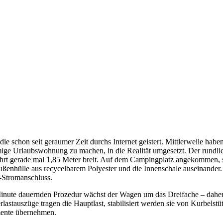
die schon seit geraumer Zeit durchs Internet geistert. Mittlerweile hab
ige Urlaubswohnung zu machen, in die Realität umgesetzt. Der rundli
ahrt gerade mal 1,85 Meter breit. Auf dem Campingplatz angekommen, 
Außenhülle aus recycelbarem Polyester und die Innenschale auseinander
-Stromanschluss.
 Minute dauernden Prozedur wächst der Wagen um das Dreifache – dahe
lastauszüge tragen die Hauptlast, stabilisiert werden sie von Kurbels
mente übernehmen.