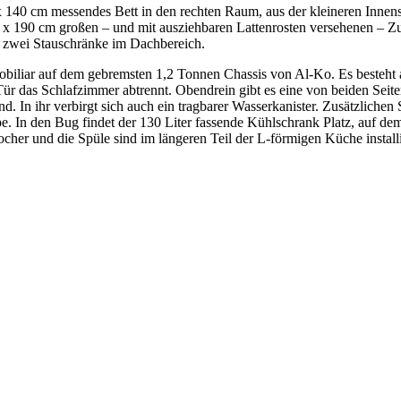
 140 cm messendes Bett in den rechten Raum, aus der kleineren Innensc
x 190 cm großen – und mit ausziehbaren Lattenrosten versehenen – Z
s zwei Stauschränke im Dachbereich.
e Mobiliar auf dem gebremsten 1,2 Tonnen Chassis von Al-Ko. Es besteh
ür das Schlafzimmer abtrennt. Obendrein gibt es eine von beiden Sei
nd. In ihr verbirgt sich auch ein tragbarer Wasserkanister. Zusätzlichen
pe. In den Bug findet der 130 Liter fassende Kühlschrank Platz, auf de
er und die Spüle sind im längeren Teil der L-förmigen Küche installi