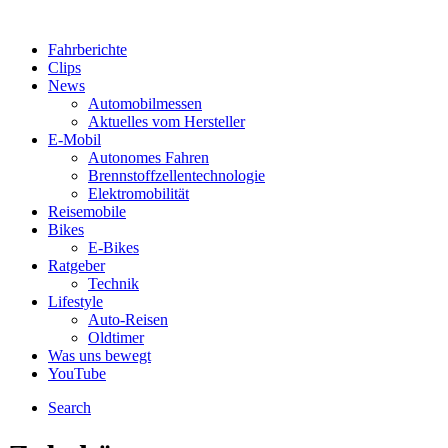
Fahrberichte
Clips
News
Automobilmessen
Aktuelles vom Hersteller
E-Mobil
Autonomes Fahren
Brennstoffzellentechnologie
Elektromobilität
Reisemobile
Bikes
E-Bikes
Ratgeber
Technik
Lifestyle
Auto-Reisen
Oldtimer
Was uns bewegt
YouTube
Search