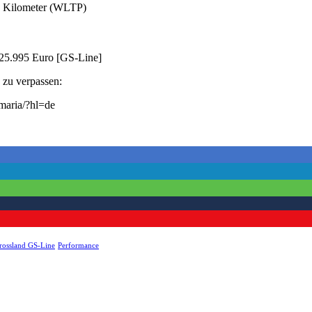
00 Kilometer (WLTP)
b 25.995 Euro [GS-Line]
 zu verpassen:
maria/?hl=de
rossland GS-Line
Performance