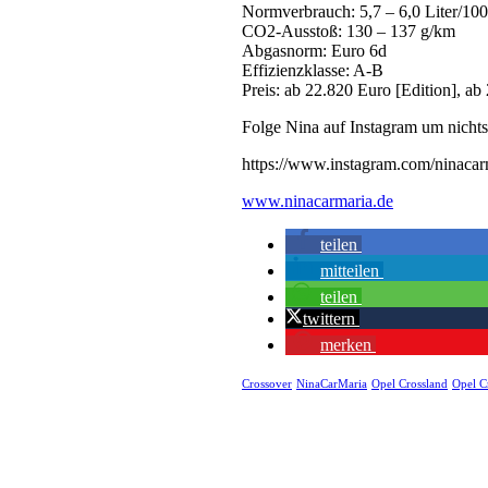
Normverbrauch: 5,7 – 6,0 Liter/1
CO2-Ausstoß: 130 – 137 g/km
Abgasnorm: Euro 6d
Effizienzklasse: A-B
Preis: ab 22.820 Euro [Edition], a
Folge Nina auf Instagram um nichts
https://www.instagram.com/ninacar
www.ninacarmaria.de
teilen
mitteilen
teilen
twittern
merken
Crossover
NinaCarMaria
Opel Crossland
Opel C