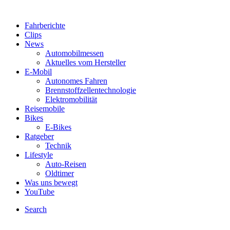
Fahrberichte
Clips
News
Automobilmessen
Aktuelles vom Hersteller
E-Mobil
Autonomes Fahren
Brennstoffzellentechnologie
Elektromobilität
Reisemobile
Bikes
E-Bikes
Ratgeber
Technik
Lifestyle
Auto-Reisen
Oldtimer
Was uns bewegt
YouTube
Search