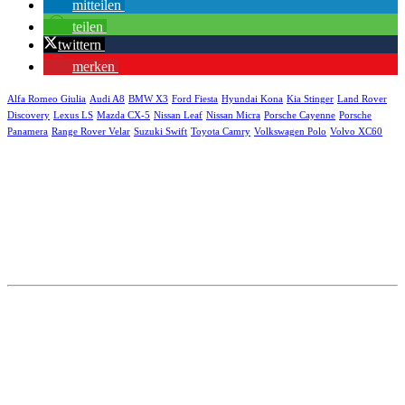
mitteilen
teilen
twittern
merken
Alfa Romeo Giulia
Audi A8
BMW X3
Ford Fiesta
Hyundai Kona
Kia Stinger
Land Rover
Discovery
Lexus LS
Mazda CX-5
Nissan Leaf
Nissan Micra
Porsche Cayenne
Porsche
Panamera
Range Rover Velar
Suzuki Swift
Toyota Camry
Volkswagen Polo
Volvo XC60