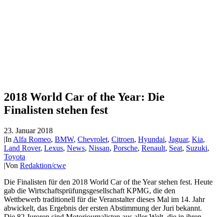
2018 World Car of the Year: Die
Finalisten stehen fest
23. Januar 2018
|
In
Alfa Romeo
,
BMW
,
Chevrolet
,
Citroen
,
Hyundai
,
Jaguar
,
Kia
,
Land Rover
,
Lexus
,
News
,
Nissan
,
Porsche
,
Renault
,
Seat
,
Suzuki
,
Toyota
|
Von
Redaktion/cwe
Die Finalisten für den 2018 World Car of the Year stehen fest. Heute
gab die Wirtschaftsprüfungsgesellschaft KPMG, die den
Wettbewerb traditionell für die Veranstalter dieses Mal im 14. Jahr
abwickelt, das Ergebnis der ersten Abstimmung der Juri bekannt.
Die 82 Juroren sind Motorjournalisten aus aller Welt, die in ihren