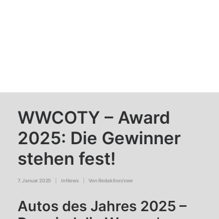
WWCOTY – Award
2025: Die Gewinner
stehen fest!
7. Januar 2025
|
In
News
|
Von
Redaktion/cwe
Autos des Jahres 2025 –