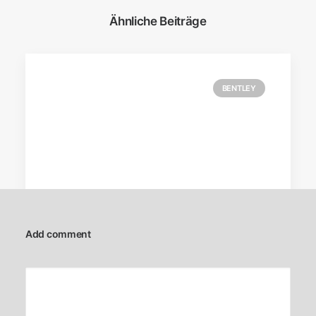
Ähnliche Beiträge
BENTLEY
Add comment
10. Juni 2016
Bentley Bentayga – Das ultimative
Luxus-Dickschiff mit 12-Zylinder-