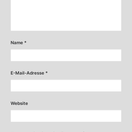
Dampf
Name
*
E-Mail-Adresse
*
von Dr. Friedbert Weizenecker
Website