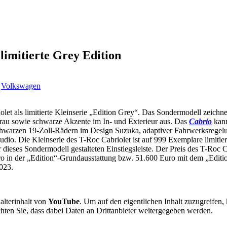
limitierte Grey Edition
,
Volkswagen
let als limitierte Kleinserie „Edition Grey“. Das Sondermodell zeichne
rau sowie schwarze Akzente im In- und Exterieur aus. Das
Cabrio
kann
 Schwarzen 19-Zoll-Rädern im Design Suzuka, adaptiver Fahrwerksreg
o. Die Kleinserie des T-Roc Cabriolet ist auf 999 Exemplare limitiert
 dieses Sondermodell gestalteten Einstiegsleiste. Der Preis des T-Roc 
o in der „Edition“-Grundausstattung bzw. 51.600 Euro mit dem „Editio
2023.
alterinhalt von
YouTube
. Um auf den eigentlichen Inhalt zuzugreifen, 
chten Sie, dass dabei Daten an Drittanbieter weitergegeben werden.