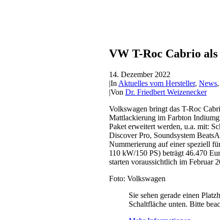
VW T-Roc Cabrio als 
14. Dezember 2022
|
In
Aktuelles vom Hersteller
,
News
|
Von
Dr. Friedbert Weizenecker
Volkswagen bringt das T-Roc Cabrio
Mattlackierung im Farbton Indiumg
Paket erweitert werden, u.a. mit:
Discover Pro, Soundsystem BeatsAudi
Nummerierung auf einer speziell für
110 kW/150 PS) beträgt 46.470 Eur
starten voraussichtlich im Februar 
Foto: Volkswagen
Sie sehen gerade einen Platzh
Schaltfläche unten. Bitte bea