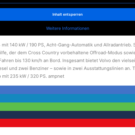
Inhalt entsperren
Weitere Informationen
4 mit 140 kW / 190 PS, Acht-Gang-Automatik und Allradantrieb.
lfe, der dem Cross Country vorbehaltene Offroad-Modus sowie 
ahren bis 130 km/h an Bord. Insgesamt bietet Volvo den vielsei
sel und zwei Benziner – sowie in zwei Ausstattungslinien an. 
 mit 235 kW / 320 PS. ampnet