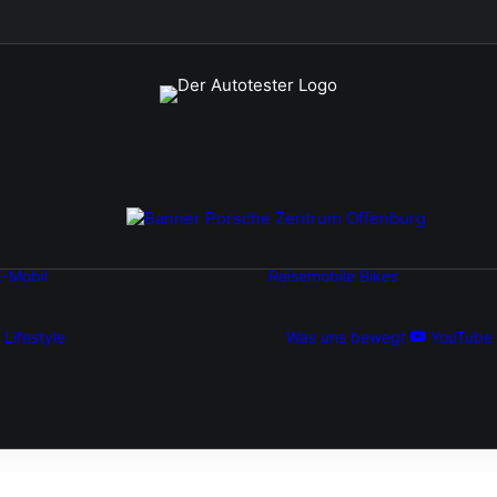
Autonomes
E-Mobil
Reisemobile
Bikes
Fahren
E-Bike
Brennstoffzellentechnologie
Elektromobilität
Lifestyle
Was uns bewegt
YouTube
Auto-Reisen
Oldtimer