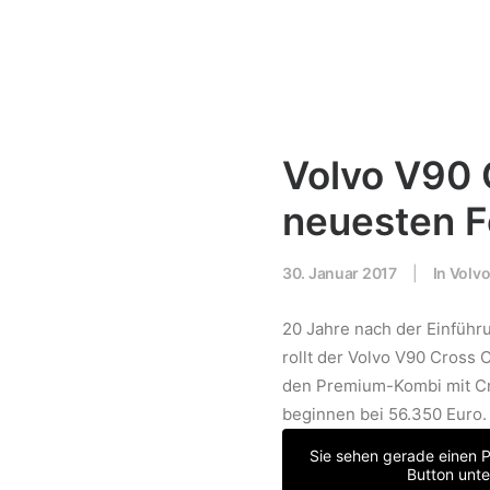
Volvo V90 
neuesten 
30. Januar 2017
|
In
Volv
20 Jahre nach der Einführ
rollt der Volvo V90 Cross 
den Premium-Kombi mit Cro
beginnen bei 56.350 Euro.
Sie sehen gerade einen P
Button unte