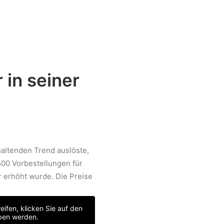
 in seiner
altenden Trend auslöste,
500 Vorbestellungen für
 erhöht wurde. Die Preise
eifen, klicken Sie auf den
eben werden.