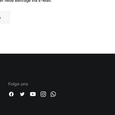
r neue Beiträge via E-Mail.
nen Audi A3
er seine Antriebskompetenz in der Formel E auf ein Straßenauto…
Folge uns