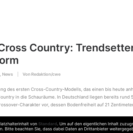
Cross Country: Trendsetter
Form
o
,
News
|
Von
Redaktion/cwe
ung des ersten Cross-Country-Modells, das einen bis heute anh
Country in die Schauräume. In Deutschland liegen bereits rund 
ssover-Charakter vor, dessen Bodenfreiheit auf 21 Zentimeter
latzhalterinhalt von
Standard
. Um auf den eigentlichen Inhalt zuzugr
n. Bitte beachten Sie, dass dabei Daten an Drittanbieter weitergeg