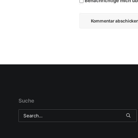
Benachrichtige mich übe
29. Mai 2018
Schaeffler packt vier Formel-E-Motoren in ei
Mit dem Konzeptfahrzeug „4ePerformance“ hat Schaeffl
von Redaktion/cwe
Suche