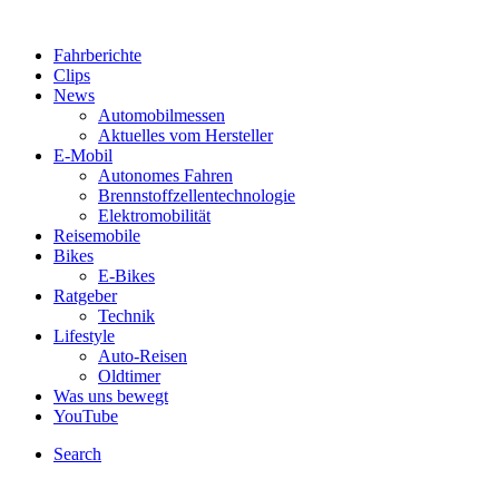
Fahrberichte
Clips
News
Automobilmessen
Aktuelles vom Hersteller
E-Mobil
Autonomes Fahren
Brennstoffzellentechnologie
Elektromobilität
Reisemobile
Bikes
E-Bikes
Ratgeber
Technik
Lifestyle
Auto-Reisen
Oldtimer
Was uns bewegt
YouTube
Search