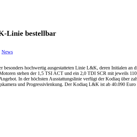
-Linie bestellbar
,
News
r besonders hochwertig ausgestatteten Linie L&K, deren Initialen an 
o Motoren stehen der 1,5 TSI ACT und ein 2,0 TDI SCR mit jeweils 11
ngebot. In der höchsten Ausstattungslinie verfügt der Kodiaq über za
kamera und Progressivlenkung. Der Kodiaq L&K ist ab 40.090 Euro e