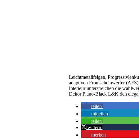
Leichtmetallfelgen, Progressivlenku
adaptiven Frontscheinwerfer (AFS) i
Interieur unterstreichen die wahl
Dekor Piano-Black L&K den elegan
teilen
mitteilen
teilen
twittern
merken