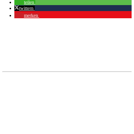
teilen
twittern
merken