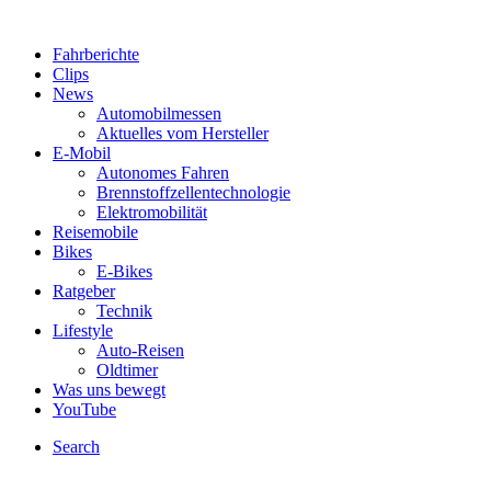
Fahrberichte
Clips
News
Automobilmessen
Aktuelles vom Hersteller
E-Mobil
Autonomes Fahren
Brennstoffzellentechnologie
Elektromobilität
Reisemobile
Bikes
E-Bikes
Ratgeber
Technik
Lifestyle
Auto-Reisen
Oldtimer
Was uns bewegt
YouTube
Search