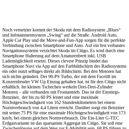
Noch vernetzter kommt der Skoda mit dem Radiosystem „Blues“
und Infotainmentsystem „Swing“ auf die Straße. Android Auto,
Apple Car Play und die Move-and-Fun-App sorgen für die perfekte
Verbindung zwischen Smartphone und Auto. Auf ein fest verbautes
Navigationssystems verzichtet Skoda im Citigo. Es wird durch eine
Smartphone Halterung auf dem Amaturenbrett inkl. USB
Lademöglichkeit ersetzt. Dieses clevere Prinzip bindet das
Smartphone Navi via App auf den Farbbildschirm des Radiosystems
ein oder nutzt selbiges direkt als Bildschirm. Bei den Motoren hat
sich nichts geändert. Der 90-PS Turbo, der mit dem Facelift im
Konzernbruder VW Up Einzug gehalten hat, ist für den Citigo nicht
erhältlich. Im kleinen Tschechen werkeln Drei-Drei-Zylinder
Motoren – alle verbunden mit Frontantrieb. Das ist der Einstiegs-
Benziner, der bis zu 60 PS leistet und eine maximale
Höchstgeschwindigkeit von 162 Stundenkilometern bei einem
Normverbrauch von 4,4 Litern erreicht. Darüber sorgt ein Benziner
mit seiner 75 PS für eine maximale Höchstgeschwindigkeit von 173
km/h, bei einem gleichen Normverbrauch. Die Ein-Liter G-TEC
Erdgasvariante ist das sparsamste Aggregat im Citigo. Sie soll eine
Zwischenlösung auf dem Weg zur E-Mobilität sein. 68 PS führen zu