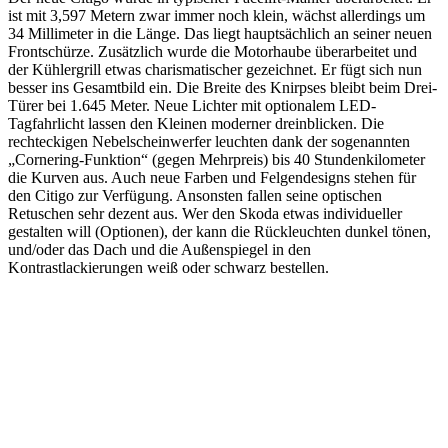
ist mit 3,597 Metern zwar immer noch klein, wächst allerdings um
34 Millimeter in die Länge. Das liegt hauptsächlich an seiner neuen
Frontschürze. Zusätzlich wurde die Motorhaube überarbeitet und
der Kühlergrill etwas charismatischer gezeichnet. Er fügt sich nun
besser ins Gesamtbild ein. Die Breite des Knirpses bleibt beim Drei-
Türer bei 1.645 Meter. Neue Lichter mit optionalem LED-
Tagfahrlicht lassen den Kleinen moderner dreinblicken. Die
rechteckigen Nebelscheinwerfer leuchten dank der sogenannten
„Cornering-Funktion“ (gegen Mehrpreis) bis 40 Stundenkilometer
die Kurven aus. Auch neue Farben und Felgendesigns stehen für
den Citigo zur Verfügung. Ansonsten fallen seine optischen
Retuschen sehr dezent aus. Wer den Skoda etwas individueller
gestalten will (Optionen), der kann die Rückleuchten dunkel tönen,
und/oder das Dach und die Außenspiegel in den
Kontrastlackierungen weiß oder schwarz bestellen.