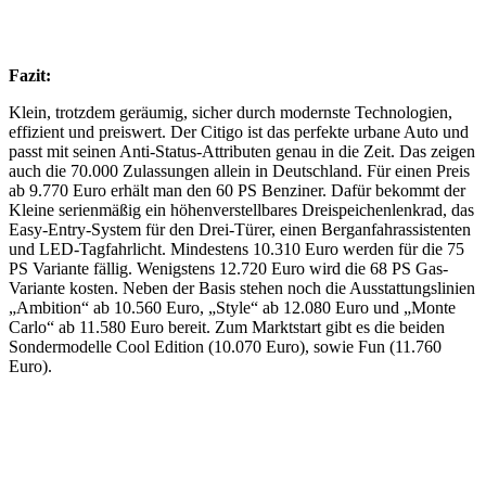
Fazit:
Klein, trotzdem geräumig, sicher durch modernste Technologien,
effizient und preiswert. Der Citigo ist das perfekte urbane Auto und
passt mit seinen Anti-Status-Attributen genau in die Zeit. Das zeigen
auch die 70.000 Zulassungen allein in Deutschland. Für einen Preis
ab 9.770 Euro erhält man den 60 PS Benziner. Dafür bekommt der
Kleine serienmäßig ein höhenverstellbares Dreispeichenlenkrad, das
Easy-Entry-System für den Drei-Türer, einen Berganfahrassistenten
und LED-Tagfahrlicht. Mindestens 10.310 Euro werden für die 75
PS Variante fällig. Wenigstens 12.720 Euro wird die 68 PS Gas-
Variante kosten. Neben der Basis stehen noch die Ausstattungslinien
„Ambition“ ab 10.560 Euro, „Style“ ab 12.080 Euro und „Monte
Carlo“ ab 11.580 Euro bereit. Zum Marktstart gibt es die beiden
Sondermodelle Cool Edition (10.070 Euro), sowie Fun (11.760
Euro).