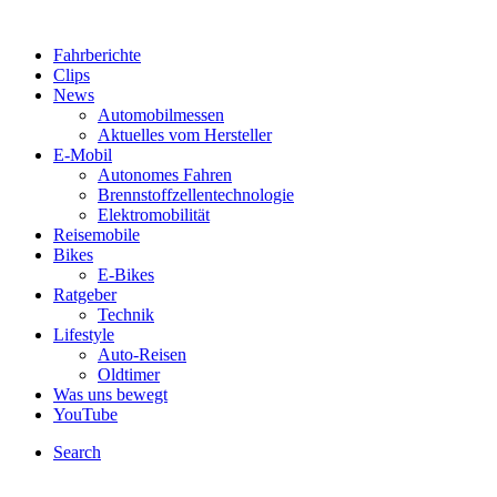
Fahrberichte
Clips
News
Automobilmessen
Aktuelles vom Hersteller
E-Mobil
Autonomes Fahren
Brennstoffzellentechnologie
Elektromobilität
Reisemobile
Bikes
E-Bikes
Ratgeber
Technik
Lifestyle
Auto-Reisen
Oldtimer
Was uns bewegt
YouTube
Search