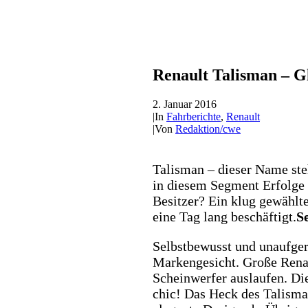
Renault Talisman – Gl
2. Januar 2016
|
In
Fahrberichte
,
Renault
|
Von
Redaktion/cwe
Talisman – dieser Name ste
in diesem Segment Erfolge 
Besitzer? Ein klug gewählt
eine Tag lang beschäftigt.
S
Selbstbewusst und unaufgere
Markengesicht. Große Renau
Scheinwerfer auslaufen. Di
chic! Das Heck des Talisma