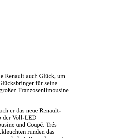
me Renault auch Glück, um
Glücksbringer für seine
r großen Franzosenlimousine
auch er das neue Renault-
b der Voll-LED
ousine und Coupé. Trés
ckleuchten runden das