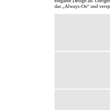
elegante Design ab. Übrige
das „Always-On“ und verspr